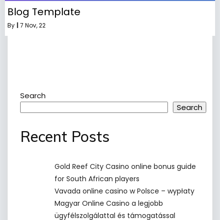
Blog Template
By
|
7
Nov, 22
Search
Search
Recent Posts
Gold Reef City Casino online bonus guide
for South African players
Vavada online casino w Polsce – wypłaty
Magyar Online Casino a legjobb
ügyfélszolgálattal és támogatással