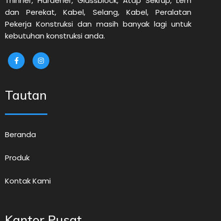
Thinner, Hardener, Glassblock, Atap Sekrup, Lem
dan Perekat, Kabel, Selang, Kabel, Peralatan
Pekerja Konstruksi dan masih banyak lagi untuk
kebutuhan konstruksi anda.
Tautan
Beranda
Produk
Kontak Kami
Kantor Pusat