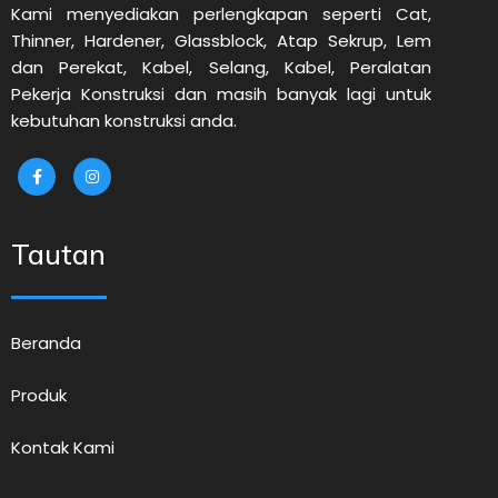
Kami menyediakan perlengkapan seperti Cat,
Thinner, Hardener, Glassblock, Atap Sekrup, Lem
dan Perekat, Kabel, Selang, Kabel, Peralatan
Pekerja Konstruksi dan masih banyak lagi untuk
kebutuhan konstruksi anda.
Tautan
Beranda
Produk
Kontak Kami