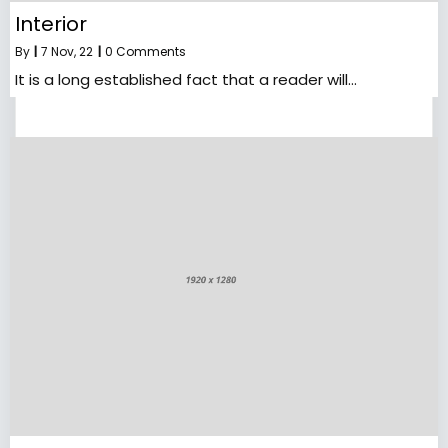
Interior
By
|
7
Nov, 22
|
0 Comments
It is a long established fact that a reader will…