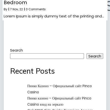
Bedroom
By
|
7
Nov, 22
|
0 Comments
Lorem Ipsum is simply dummy text of the printing and…
Search
Search
Recent Posts
Пинко Казино – Официальный сайт Pinco
Casino
Пинко казино – Официальный сайт Pinco
Casino вход на зеркало