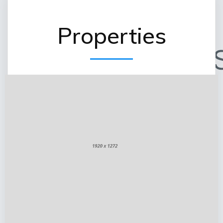
Properties