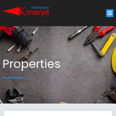
Properties