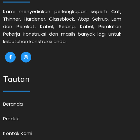
Kami menyediakan perlengkapan seperti Cat,
Thinner, Hardener, Glassblock, Atap Sekrup, Lem
dan Perekat, Kabel, Selang, Kabel, Peralatan
Pekerja Konstruksi dan masih banyak lagi untuk
kebutuhan konstruksi anda.
Tautan
Beranda
Produk
Kontak Kami