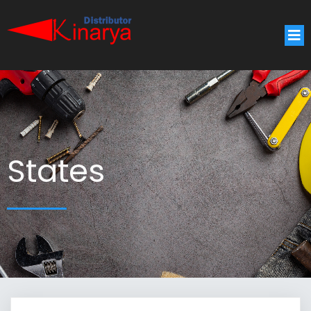
States