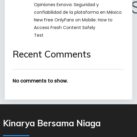
Opiniones Exnova: Seguridad y
confiabilidad de la plataforma en México
New Free OnlyFans on Mobile: How to
Access Fresh Content Safely
Test
Recent Comments
No comments to show.
Kinarya Bersama Niaga